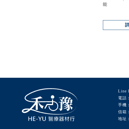
能
型號 : BL-B