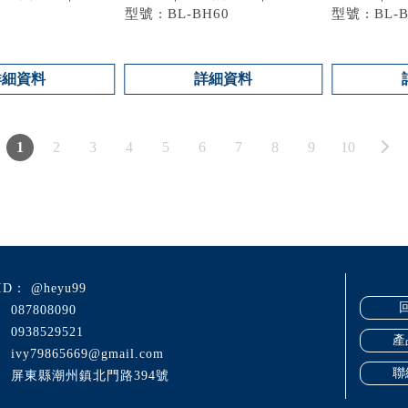
型號 : BL-BH60
型號 : BL-
HR68
詳細資料
詳細資料
1
2
3
4
5
6
7
8
9
10
@heyu99
087808090
0938529521
產
ivy79865669@gmail.com
聯
屏東縣潮州鎮北門路394號