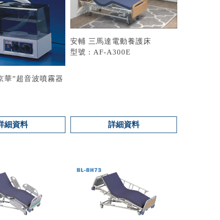
安輔 三馬達電動養護床
型號 : AF-A300E
8“京華”超音波噴霧器
詳細資料
詳細資料