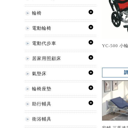
輪椅
電動輪椅
電動代步車
YC-500 小
居家用照顧床
氣墊床
輪椅座墊
助行輔具
衛浴輔具
安輔 三馬達