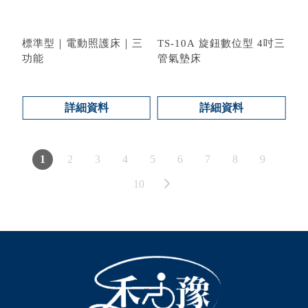
標準型｜電動照護床｜三
TS-10A 旋鈕數位型 4吋三
功能
管氣墊床
型號 : BL-BH63
型號 : TS-10A
詳細資料
詳細資料
1
2
3
4
5
6
7
8
9
10