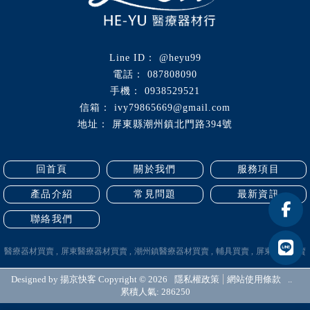
@heyu99
087808090
0938529521
ivy79865669@gmail.com
屏東縣潮州鎮北門路394號
回首頁
關於我們
服務項目
產品介紹
常見問題
最新資訊
聯絡我們
醫療器材買賣
屏東醫療器材買賣
潮州鎮醫療器材買賣
輔具買賣
屏東輔具買賣
Designed by
揚京快客
Copyright © 2026
隱私權政策
網站使用條款
..
累積人氣: 286250