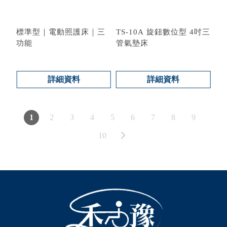
標準型｜電動照護床｜三
TS-10A 旋鈕數位型 4吋三
功能
管氣墊床
型號 : BL-BH63
型號 : TS-10A
詳細資料
詳細資料
1
2
3
4
5
6
7
8
9
10