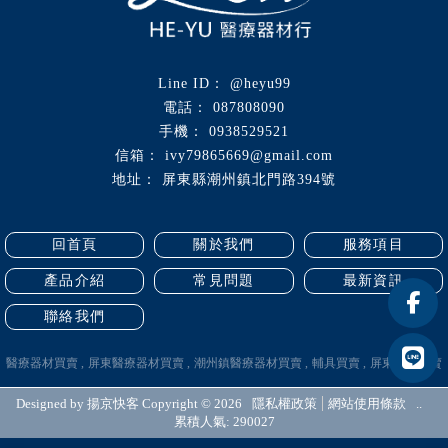
@heyu99
087808090
0938529521
ivy79865669@gmail.com
屏東縣潮州鎮北門路394號
回首頁
關於我們
服務項目
產品介紹
常見問題
最新資訊
聯絡我們
醫療器材買賣
屏東醫療器材買賣
潮州鎮醫療器材買賣
輔具買賣
屏東輔具買賣
Designed by
揚京快客
Copyright © 2026
隱私權政策
網站使用條款
..
累積人氣: 290027