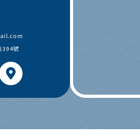
il.com
394號