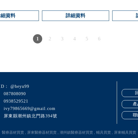
詳細資料
詳細資料
1
2
3
4
5
6
@heyu99
087808090
0938529521
產
ivy79865669@gmail.com
聯
屏東縣潮州鎮北門路394號
醫療器材買賣
屏東醫療器材買賣
潮州鎮醫療器材買賣
輔具買賣
屏東輔具買賣