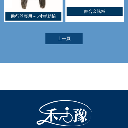
鋁合金踏板
助行器專用－5寸輔助輪
上一頁