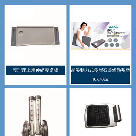
護理床上用伸縮餐桌板
晶晏動力式多層石墨烯熱敷墊
40x70cm