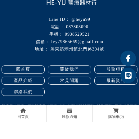
@heyu99
087808090
0938529521
ivy79865669@gmail.com
屏東縣潮州鎮北門路394號
回首頁
關於我們
服務項目
產品介紹
常見問題
最新資訊
聯絡我們
醫療器材買賣
屏東醫療器材買賣
潮州鎮醫療器材買賣
輔具買賣
屏東輔具買賣
回首頁
匯款通知
購物車
(0)
Designed by
揚京快客
Copyright © 2026
隱私權政策
網站使用條款
..
累積人氣: 283835