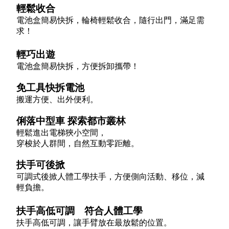
輕鬆收合
電池盒簡易快拆，輪椅輕鬆收合，隨行出門，滿足需
求！
輕巧
出遊
電池盒簡易快拆，方便拆卸攜帶！
免工具快拆電池
搬運方便、出外便利。
俐落中型車 探索都市叢林​​
輕鬆進出電梯狹小空間，
穿梭於人群間，自然互動零距離。
扶手可後掀​
可調式後掀人體工學扶手，方便側向活動、移位，減
輕負擔。
扶手高低可調 符合人體工學
扶手高低可調，讓手臂放在最放鬆的位置。