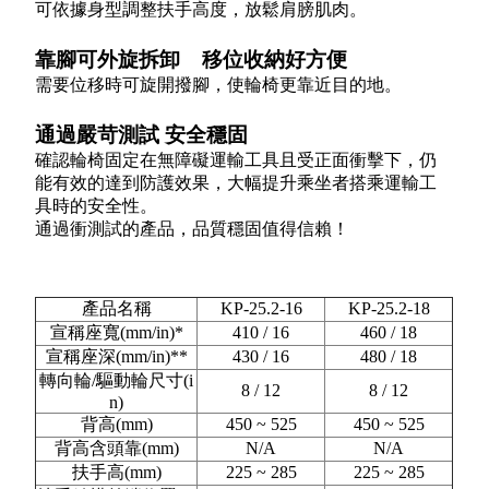
可依據身型調整扶手高度，放鬆肩膀肌肉。
靠腳可外旋拆卸 移位收納好方便
需要位移時可旋開撥腳，使輪椅更靠近目的地。
通過嚴苛測試 安全穩固
確認輪椅固定在無障礙運輸工具且受正面衝擊下，仍
能有效的達到防護效果，大幅提升乘坐者搭乘運輸工
具時的安全性。
通過衝測試的產品，品質穩固值得信賴！
產品名稱
KP-25.2-16
KP-25.2-18
宣稱座寬(mm/in)*
410 / 16
460 / 18
宣稱座深(mm/in)**
430 / 16
480 / 18
轉向輪/驅動輪尺寸(i
8 / 12
8 / 12
n)
背高(mm)
450 ~ 525
450 ~ 525
背高含頭靠(mm)
N/A
N/A
扶手高(mm)
225 ~ 285
225 ~ 285