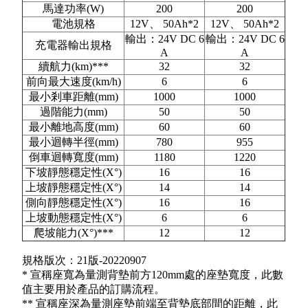
馬達功率(W)
200
200
電池規格
12V、 50Ah*2
12V、 50Ah*2
輸出：24V DC 6
輸出：24V DC 6
充電器輸出規格
A
A
續航力(km)***
32
32
前向最大速度(km/h)
6
6
最小剎車距離(mm)
1000
1000
過階能力(mm)
50
50
最小離地高度(mm)
60
60
最小迴轉半徑(mm)
780
955
倒車迴轉寬度(mm)
1180
1220
下坡靜態穩定性(X°)
16
16
上坡靜態穩定性(X°)
14
14
側向靜態穩定性(X°)
16
16
上坡動態穩定性(X°)
6
6
爬坡能力(X°)***
12
12
規格版次：21版-20220907
* 宣稱座寬為量測背墊前方120mm處的座墊寬度，此數
值主要用於產品的訂購流程。
** 宣稱座深為量測座墊前端至背墊底部間的距離，此